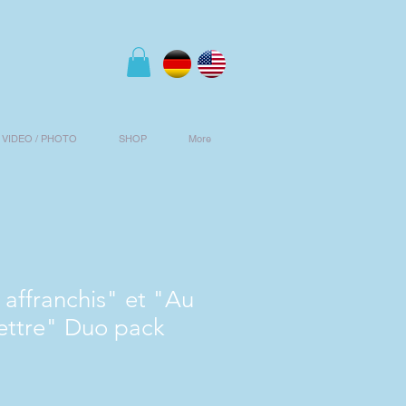
VIDEO / PHOTO
SHOP
More
affranchis" et "Au
lettre" Duo pack