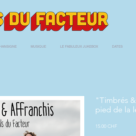
HANSIGNE
MUSIQUE
LE FABULEUX JUKEBOX
DATES
"Timbrés & 
pied de la 
Prix
15.00 CHF